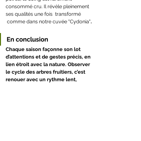
consommé cru. Il révèle pleinement 
ses qualités une fois  transformé 
 comme dans notre cuvée "Cydonia"
.
En conclusion
Chaque saison façonne son lot 
d’attentions et de gestes précis, en 
lien étroit avec la nature. Observer 
le cycle des arbres fruitiers, c’est 
renouer avec un rythme lent, 
patient et profondément vivant.
saisons des fruits
cidrerie artisanale
biodiversité verger
production cidre naturelle
verger
agriculture biologique
fruits haute tige
cueillette manuelle
pommier
poirier
cognassier
coing
Cydonia
Au cœur du verger