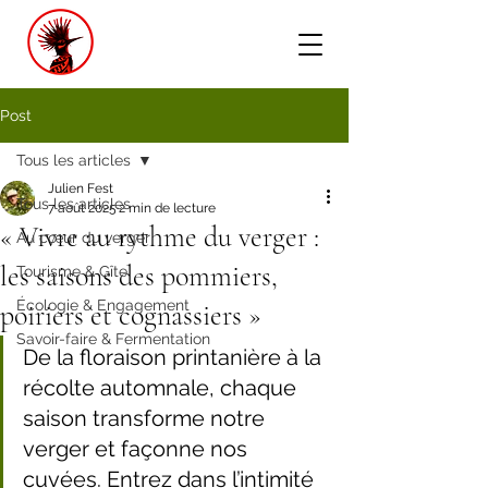
- Cidrerie de la Huppe
-
Post
Tous les articles
Julien Fest
Tous les articles
7 août 2025
2 min de lecture
« Vivre au rythme du verger :
Au cœur du verger
les saisons des pommiers,
Tourisme & Gîte
Écologie & Engagement
poiriers et cognassiers »
Savoir-faire & Fermentation
De la floraison printanière à la 
récolte automnale, chaque 
saison transforme notre 
verger et façonne nos 
cuvées. Entrez dans l’intimité 