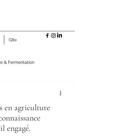
 -
Gîte
ire & Fermentation
és en agriculture
econnaissance
ail engagé.