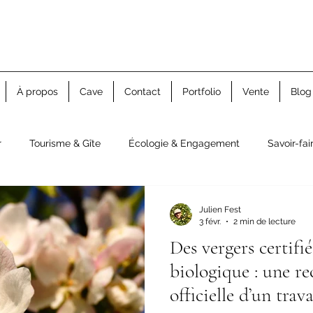
 Cidrerie de la Huppe
À propos
Cave
Contact
Portfolio
Vente
Blog
r
Tourisme & Gîte
Écologie & Engagement
Savoir-fa
Julien Fest
3 févr.
2 min de lecture
Des vergers certifi
biologique : une r
officielle d’un trav