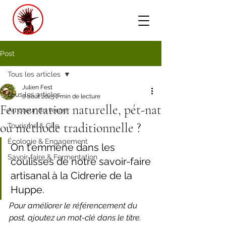
- Cidrerie de la Huppe
-
Post
Tous les articles
Julien Fest
Tous les articles
8 août 2025
2 min de lecture
Fermentation naturelle, pét-nat
Au cœur du verger
ou méthode traditionnelle ?
Tourisme & Gîte
Écologie & Engagement
On t’emmène dans les 
Savoir-faire & Fermentation
coulisses de notre savoir-faire 
artisanal à la Cidrerie de la 
Huppe.
Pour améliorer le référencement du 
post, ajoutez un mot-clé dans le titre.