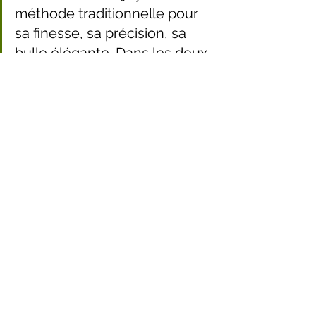
méthode traditionnelle pour 
sa finesse, sa précision, sa 
bulle élégante. Dans les deux 
cas, aucun intrant inutile, pas 
de soufre, pas de filtration 
agressive, pas de 
pasteurisation. Juste le fruit, 
le temps, et le travail de la 
nature. "
saisons des fruits
cidrerie artisanale
biodiversité verger
production cidre naturelle
fruits haute tige
cueillette manuelle
fermentation naturelle
Savoir-faire & Fermentation