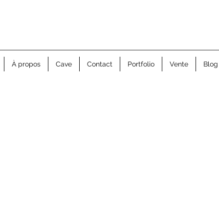
 Cidrerie de la Huppe
À propos
Cave
Contact
Portfolio
Vente
Blog
a