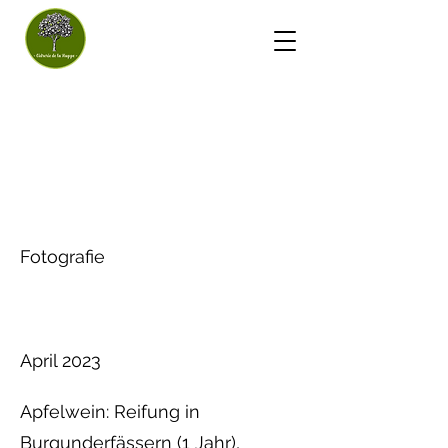
- Apfelweinhaus Huppe
-
Apfelwein
Projekttyp
Fotografie
Datum
April 2023
Apfelwein: Reifung in
Burgunderfässern (1 Jahr),